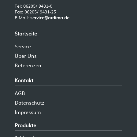
Für weitere spezifische Angaben
gehärteten Laufbahnen, auch für den
Tel: 06205/ 9431-0
können Sie sich gerne mit uns in
Hochdruck- und Waschgerätebereich
Fax: 06205/ 9431-25
Verbindung setzen.
verfügbar. Teilweise auch mit
E-Mail:
service@ardima.de
Dichtkonusanschlüssen.
Winkeldrehgelenke in 45°- und 90°-
Ausführungen speziell für Aufroller-
Startseite
und Maschinenanschlüsse.
Service
Über Uns
Referenzen
Kontakt
AGB
Datenschutz
Impressum
Produkte