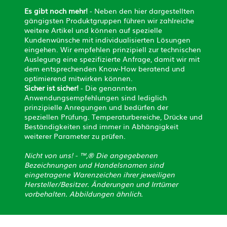
Flansche, Übergangsstücke und
Es gibt noch mehr!
- Neben den hier dargestellten
Klauenkupplungen
Kanalspülschläuche und Kanalspültechnik
gängigsten Produktgruppen führen wir zahlreiche
Drehgelenke
weitere Artikel und können auf spezielle
Kundenwünsche mit individualisierten Lösungen
Steckkupplungen
Schüttgut-, Abrasions- und pneumatische
eingehen. Wir empfehlen prinzipiell zur technischen
Gummiplatten, Beläge und
Fördertechnik
Auslegung eine spezifizierte Anfrage, damit wir mit
Verschleißschutzplatten
dem entsprechenden Know-How beratend und
optimierend mitwirken können.
Sicher ist sicher!
- Die genannten
Kompensatoren
Anwendungsempfehlungen sind lediglich
prinzipielle Anregungen und bedürfen der
speziellen Prüfung. Temperaturbereiche, Drücke und
Kugelhähne und Armaturen
Beständigkeiten sind immer in Abhängigkeit
weiterer Parameter zu prüfen.
PTFE-Produkte und Packungen
Nicht von uns! - ™,® Die angegebenen
Bezeichnungen und Handelsnamen sind
eingetragene Warenzeichen ihrer jeweiligen
Kleb-und Dichtstoffe,
Hersteller/Besitzer.
Änderungen und Irrtümer
Sprayprodukte
vorbehalten. Abbildungen ähnlich.
Präzisions-O-Ringe und